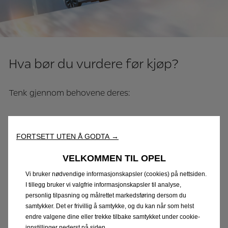
Hva bør du vurdere før kjøp?
Tenk gjennom behovene deres:
Hvor langt kjører dere til vanlig?
Trenger dere 5 eller opptil 9 seter?
FORTSETT UTEN Å GODTA →
Har dere behov for tilhengerfeste eller takboks?
VELKOMMEN TIL OPEL
Ønsker dere firehjulstrekk for vinterføre?
Vi bruker nødvendige informasjonskapsler (cookies) på nettsiden.
Moderne Opel-elbiler leveres med lang batterigaranti,
I tillegg bruker vi valgfrie informasjonskapsler til analyse,
personlig tilpasning og målrettet markedsføring dersom du
avanserte førerassistenter og effektiv hurtiglading –
samtykker. Det er frivillig å samtykke, og du kan når som helst
slik at familien kommer trygt frem, året rundt.
endre valgene dine eller trekke tilbake samtykket under cookie-
innstillinger nederst på siden.