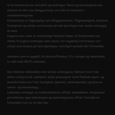
Vi tar forbehold om skrivefeil og endringer. Tekst og illustrasjoner kan
referere til eller vise tilleggsutstyr som ikke er inkludert i
standardversjonen.
Ekstrautstyr er tilgjengelig mot tilleggskostnad. Tilgjengelighet, tekniske
funksjoner og utstyr som leveres på våre kjøretøyer kan variere avhengig
av land.
Fargene som vises er omtrentlige faktiske farger. Vi forbeholder oss
retten til å gjøre endringer uten varsel. For nøyaktig informasjon om
utstyr som leveres på våre kjøretøyer, vennligst kontakt din forhandler.
Verdiene som er oppgitt for drivstofforbruk, CO₂-utslipp og rekkevidde,
er målt med WLTP-metoden.
Den faktiske rekkevidden kan avvike avhengig av faktorer som f.eks
bilens utstyrsnivå, nyttelast, antall passasjerer samt faktiske kjøre- og
bruksforhold som f.eks hastighet, kjørestil, utetemperatur og bruk av
varme- og klimaanlegg.
Ladetiden avhenger av ombordladerens effekt, ladekabelen, temperatur
på batteriet, type ladestasjon og ladestasjonens effekt. Kontakt en
forhandler hvis du vil vite mer.