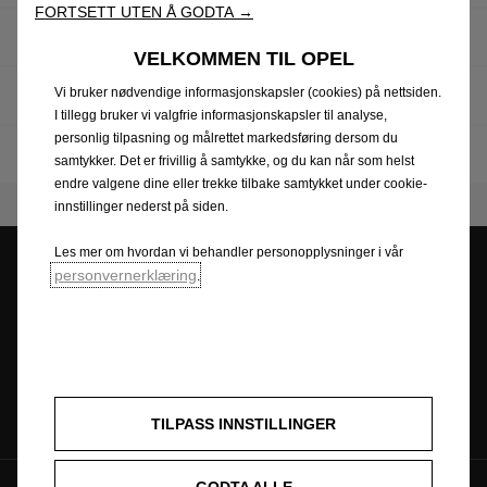
FORTSETT UTEN Å GODTA →
Kontakt oss - Nettjenester
VELKOMMEN TIL OPEL
Vi bruker nødvendige informasjonskapsler (cookies) på nettsiden.
OPEL x NHF
I tillegg bruker vi valgfrie informasjonskapsler til analyse,
personlig tilpasning og målrettet markedsføring dersom du
Opel Experimental
samtykker. Det er frivillig å samtykke, og du kan når som helst
endre valgene dine eller trekke tilbake samtykket under cookie-
innstillinger nederst på siden.
Les mer om hvordan vi behandler personopplysninger i vår
personvernerklæring
.
Bygg din Opel
Finn forhandler
Be om tilbud
Bestill servicetime
Se prislister
TILPASS INNSTILLINGER