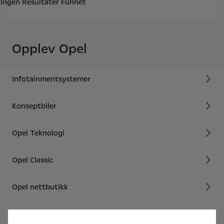
Ingen Resultater Funnet
Opplev Opel
Infotainmentsystemer
Konseptbiler
Opel Teknologi
Opel Classic
Opel nettbutikk
FAQ Nettjenester