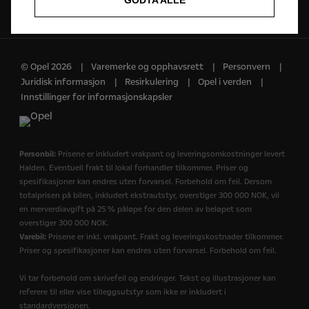
GODTA ALLE
Følg oss på
© Opel 2026
Varemerke og opphavsrett
Personvern
Juridisk informasjon
Resirkulering
Opel i verden
Innstillinger for informasjonskapsler
Personbil:
Prisene er inkludert vrakpant og leveringsomkostninger levert
Halden. Eventuell frakt til lokal forhandler tilkommer. Priser og
spesifikasjoner kan endres uten forvarsel. Forbehold om feil. Dersom
totalprisen på bilen, inkludert ekstrautstyr, overstiger 300 000 NOK, vil
en merverdiavgift på 25 % påløpe for den delen av beløpet som
overstiger 300 000 NOK.
Varebil:
Prisene er inkl. vrakpant. Frakt og leveringskostnader tilkommer.
Priser og spesifikasjoner kan endres uten forvarsel. Forbehold om feil.
Vi tar forbehold om skrivefeil og endringer. Tekst og illustrasjoner kan
referere til eller vise tilleggsutstyr som ikke er inkludert i
standardversjonen.