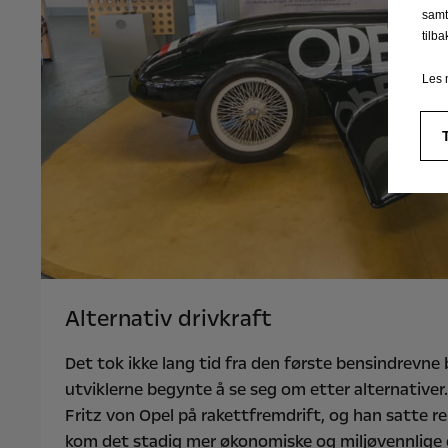
samt
tilb
Les 
Alternativ drivkraft
Det tok ikke lang tid fra den første bensindrevne bi
utviklerne begynte å se seg om etter alternativer.
Fritz von Opel på rakettfremdrift, og han satte r
kom det stadig mer økonomiske og miljøvennlige dri