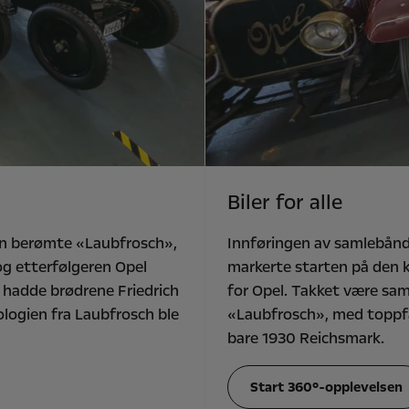
Biler for alle
den berømte «Laubfrosch»,
Innføringen av samlebånd i
og etterfølgeren Opel
markerte starten på den 
 hadde brødrene Friedrich
for Opel. Takket være sa
logien fra Laubfrosch ble
«Laubfrosch», med toppfa
bare 1930 Reichsmark.
Start 360°-opplevelsen