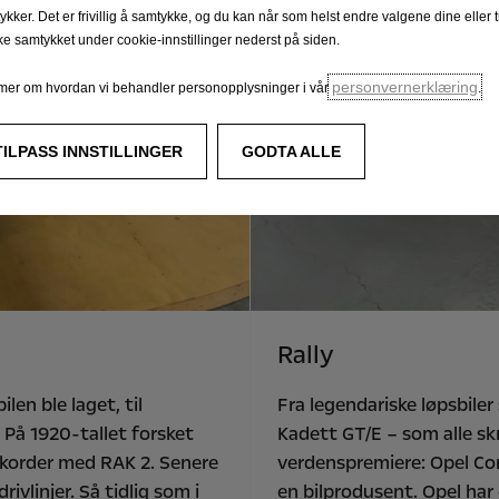
ykker. Det er frivillig å samtykke, og du kan når som helst endre valgene dine eller 
ake samtykket under cookie-innstillinger nederst på siden.
personvernerklæring
mer om hvordan vi behandler personopplysninger i vår
.
TILPASS INNSTILLINGER
GODTA ALLE
Rally
len ble laget, til
Fra legendariske løpsbil
 På 1920-tallet forsket
Kadett GT/E – som alle skr
ekorder med RAK 2. Senere
verdenspremiere: Opel Cors
vlinjer. Så tidlig som i
en bilprodusent. Opel har 