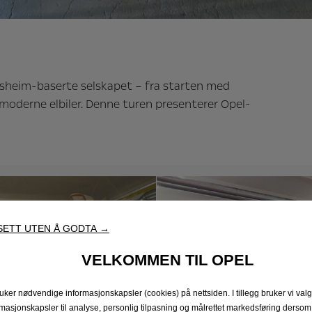
elsheim-baserte selskapet – fra starten med
og moderne elbiler. Denne turen presenterer Opel-
ETT UTEN Å GODTA →
VELKOMMEN TIL OPEL
ruker nødvendige informasjonskapsler (cookies) på nettsiden. I tillegg bruker vi valg
rmasjonskapsler til analyse, personlig tilpasning og målrettet markedsføring dersom