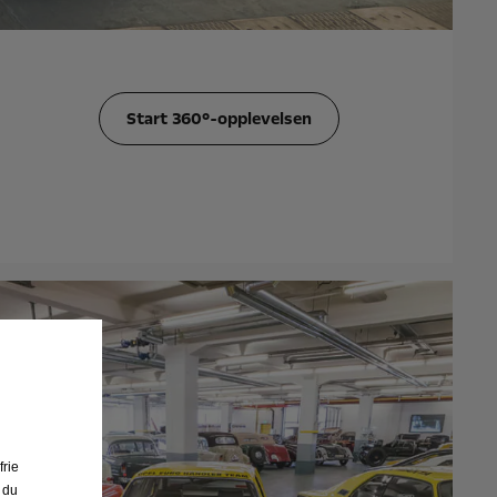
Start 360°-opplevelsen
frie
 du