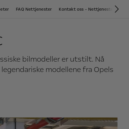
eter
FAQ Nettjenester
Kontakt oss - Nettjenester
OPE
Nes
c
ssiske bilmodeller er utstilt. Nå
 legendariske modellene fra Opels