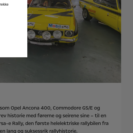
trekke
er som Opel Ancona 400, Commodore GS/E og
ev historie med førerne og seirene sine – til en
a-e Rally, den første helelektriske rallybilen fra
en lang og suksessrik rallyhistorie.