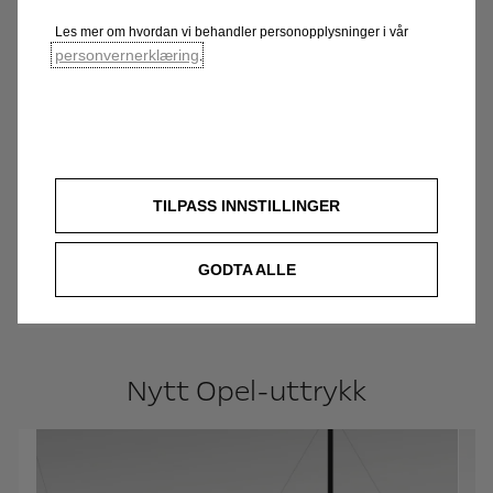
Les mer om hvordan vi behandler personopplysninger i vår
personvernerklæring
.
Raffinert interiør
Vår GT X Experimental definerer en helt ny
TILPASS INNSTILLINGER
filosofi for Opels tyske design, som
kombinerer renhet og emosjonell
GODTA ALLE
dristighet.
Nytt Opel-uttrykk