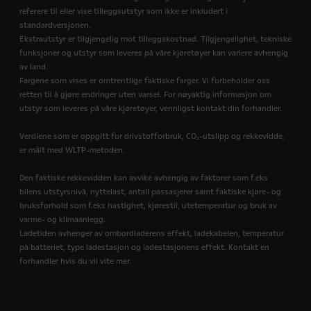
referere til eller vise tilleggsutstyr som ikke er inkludert i
standardversjonen.
Ekstrautstyr er tilgjengelig mot tilleggskostnad. Tilgjengelighet, tekniske
funksjoner og utstyr som leveres på våre kjøretøyer kan variere avhengig
av land.
Fargene som vises er omtrentlige faktiske farger. Vi forbeholder oss
retten til å gjøre endringer uten varsel. For nøyaktig informasjon om
utstyr som leveres på våre kjøretøyer, vennligst kontakt din forhandler.
Verdiene som er oppgitt for drivstofforbruk, CO₂-utslipp og rekkevidde,
er målt med WLTP-metoden.
Den faktiske rekkevidden kan avvike avhengig av faktorer som f.eks
bilens utstyrsnivå, nyttelast, antall passasjerer samt faktiske kjøre- og
bruksforhold som f.eks hastighet, kjørestil, utetemperatur og bruk av
varme- og klimaanlegg.
Ladetiden avhenger av ombordladerens effekt, ladekabelen, temperatur
på batteriet, type ladestasjon og ladestasjonens effekt. Kontakt en
forhandler hvis du vil vite mer.