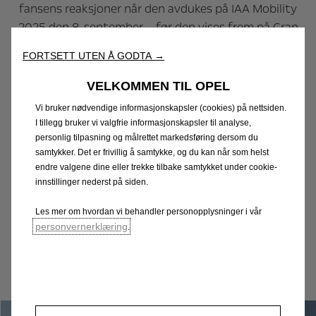
fansens reaksjoner når den avdukes på IAA Mobility
2025 den 8. september – før den vises frem på Gran
Turismo World Series i Berlin lørdag 20. september.”
FORTSETT UTEN Å GODTA →
Kazunori Yamauchi, CEO i Polyphony Digital og
VELKOMMEN TIL OPEL
produsent av Gran Turismo-serien
Vi bruker nødvendige informasjonskapsler (cookies) på nettsiden.
I tillegg bruker vi valgfrie informasjonskapsler til analyse,
personlig tilpasning og målrettet markedsføring dersom du
samtykker. Det er frivillig å samtykke, og du kan når som helst
endre valgene dine eller trekke tilbake samtykket under cookie-
innstillinger nederst på siden.
Gran Turismo 7: TM & © 2025 Sony Interactive Entertainment Inc.
Les mer om hvordan vi behandler personopplysninger i vår
Developed by Polyphony Digital Inc. Captured on PS5®.
personvernerklæring
.