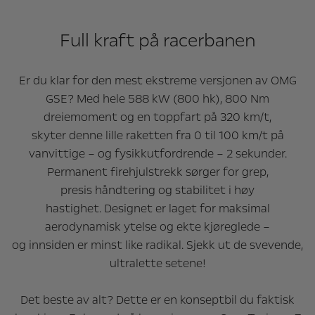
Full kraft på racerbanen
Er du klar for den mest ekstreme versjonen av OMG
GSE? Med hele 588 kW (800 hk), 800 Nm
dreiemoment og en toppfart på 320 km/t,
skyter denne lille raketten fra 0 til 100 km/t på
vanvittige – og fysikkutfordrende – 2 sekunder.
Permanent firehjulstrekk sørger for grep,
presis håndtering og stabilitet i høy
hastighet. Designet er laget for maksimal
aerodynamisk ytelse og ekte kjøreglede –
og innsiden er minst like radikal. Sjekk ut de svevende,
ultralette setene!
Det beste av alt? Dette er en konseptbil du faktisk