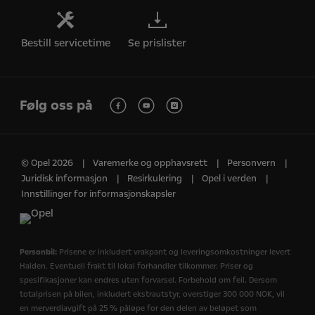
Bestill servicetime
Se prislister
Følg oss på
© Opel 2026
Varemerke og opphavsrett
Personvern
Juridisk informasjon
Resirkulering
Opel i verden
Innstillinger for informasjonskapsler
Personbil:
Prisene er inkludert vrakpant og leveringsomkostninger levert
Halden. Eventuell frakt til lokal forhandler tilkommer. Priser og
spesifikasjoner kan endres uten forvarsel. Forbehold om feil. Dersom
totalprisen på bilen, inkludert ekstrautstyr, overstiger 300 000 NOK, vil
en merverdiavgift på 25 % påløpe for den delen av beløpet som