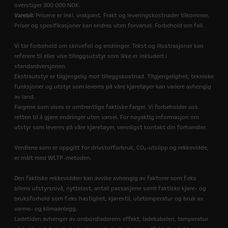
overstiger 300 000 NOK.
Varebil:
Prisene er inkl. vrakpant. Frakt og leveringskostnader tilkommer.
Priser og spesifikasjoner kan endres uten forvarsel. Forbehold om feil.
Vi tar forbehold om skrivefeil og endringer. Tekst og illustrasjoner kan
referere til eller vise tilleggsutstyr som ikke er inkludert i
standardversjonen.
Ekstrautstyr er tilgjengelig mot tilleggskostnad. Tilgjengelighet, tekniske
funksjoner og utstyr som leveres på våre kjøretøyer kan variere avhengig
av land.
Fargene som vises er omtrentlige faktiske farger. Vi forbeholder oss
retten til å gjøre endringer uten varsel. For nøyaktig informasjon om
utstyr som leveres på våre kjøretøyer, vennligst kontakt din forhandler.
Verdiene som er oppgitt for drivstofforbruk, CO₂-utslipp og rekkevidde,
er målt med WLTP-metoden.
Den faktiske rekkevidden kan avvike avhengig av faktorer som f.eks
bilens utstyrsnivå, nyttelast, antall passasjerer samt faktiske kjøre- og
bruksforhold som f.eks hastighet, kjørestil, utetemperatur og bruk av
varme- og klimaanlegg.
Ladetiden avhenger av ombordladerens effekt, ladekabelen, temperatur