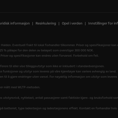
uridisk informasjon
Resirkulering
Opel i verden
Innstillinger for i
Halden. Eventuell frakt til lokal forhandler tilkommer. Priser og spesifikasjoner kan 
å 25 % påløpe for den delen av beløpet som overstiger 300 000 NOK.
 Priser og spesifikasjoner kan endres uten forvarsel. Forbehold om feil.
ferere til eller vise tilleggsutstyr som ikke er inkludert i standardversjonen.
ske funksjoner og utstyr som leveres på våre kjøretøyer kan variere avhengig av land.
en til å gjøre endringer uten varsel. For nøyaktig informasjon om utstyr som leveres 
e, er målt med WLTP-metoden.
s utstyrsnivå, nyttelast, antall passasjerer samt faktiske kjøre- og bruksforhold so
 batteriet, type ladestasjon og ladestasjonens effekt. Kontakt en forhandler hvis d