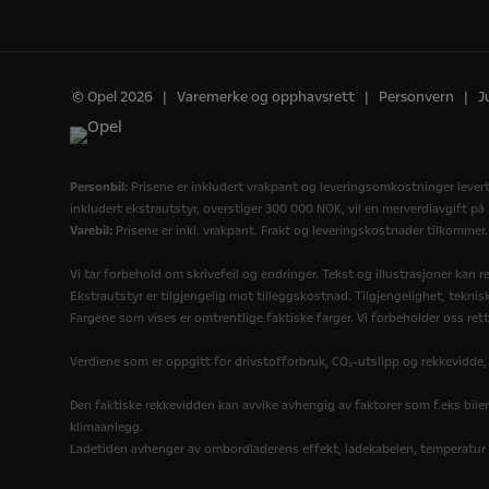
© Opel 2026
Varemerke og opphavsrett
Personvern
J
Personbil:
Prisene er inkludert vrakpant og leveringsomkostninger levert 
inkludert ekstrautstyr, overstiger 300 000 NOK, vil en merverdiavgift p
Varebil:
Prisene er inkl. vrakpant. Frakt og leveringskostnader tilkommer.
Vi tar forbehold om skrivefeil og endringer. Tekst og illustrasjoner kan re
Ekstrautstyr er tilgjengelig mot tilleggskostnad. Tilgjengelighet, tekni
Fargene som vises er omtrentlige faktiske farger. Vi forbeholder oss rett
Verdiene som er oppgitt for drivstofforbruk, CO₂-utslipp og rekkevidd
Den faktiske rekkevidden kan avvike avhengig av faktorer som f.eks bilen
klimaanlegg.
Ladetiden avhenger av ombordladerens effekt, ladekabelen, temperatur på