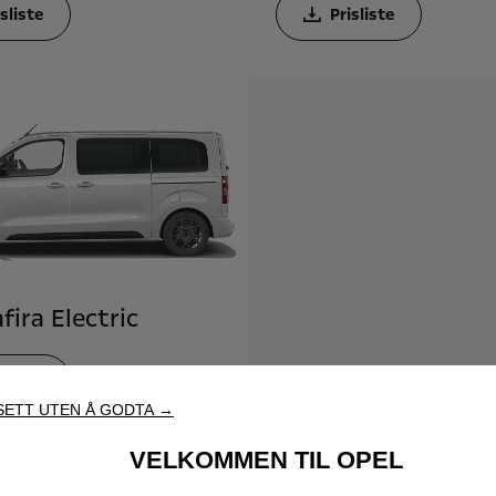
isliste
Prisliste
fira Electric
isliste
ETT UTEN Å GODTA →
VELKOMMEN TIL OPEL