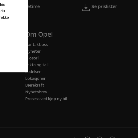
frie
Bestill servicetime
Se prislister
 du
trekke
Om Opel
Kontakt oss
Nyheter
Filosofi
Fakta og tall
Ledelsen
Lokasjoner
Bærekraft
Nyhetsbrev
Prosess ved kjøp ny bil