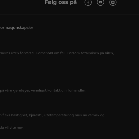
Følg oss på
nformasjonskapsler
endres uten forvarsel. Forbehold om feil. Dersom totalprisen på bilen,
på våre kjøretøyer, vennligst kontakt din forhandler.
m f.eks hastighet, kjørestil, utetemperatur og bruk av varme- og
u vil vite mer.