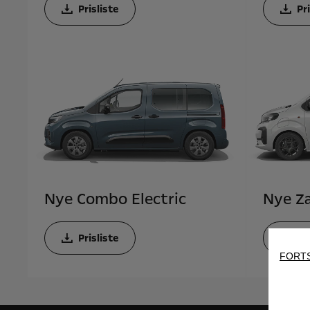
Prisliste
Pr
Nye Combo Electric
Nye Za
Prisliste
Pr
FORTS