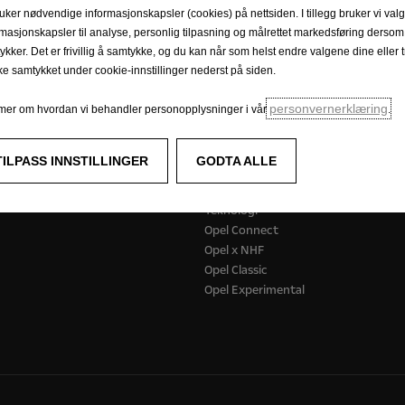
ruker nødvendige informasjonskapsler (cookies) på nettsiden. I tillegg bruker vi valg
dler
Be om tilbud
rmasjonskapsler til analyse, personlig tilpasning og målrettet markedsføring dersom
ykker. Det er frivillig å samtykke, og du kan når som helst endre valgene dine eller 
ake samtykket under cookie-innstillinger nederst på siden.
Opplev Opel
personvernerklæring
mer om hvordan vi behandler personopplysninger i vår
.
iler
E-mobilitet
rebiler
Infotainment
TILPASS INNSTILLINGER
GODTA ALLE
Konseptbiler
Nettbutikk
Teknologi
Opel Connect
Opel x NHF
Opel Classic
Opel Experimental