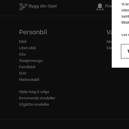
Vi b
Bygg din Opel
Finn forhan
info
samt
tilb
Personbil
Varebil
Les 
Elbil
Mer om vareb
Liten elbil
Elektriske va
GSe
Stasjonsvogn
Familiebil
SUV
Flerbruksbil
Hjelp meg å velge
Kommende modeller
Utgåtte modeller