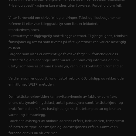
Priser og spesifikasjoner kan endres uten forvarsel. Forbehold om feil.
Vi tar forbehold om skrivefeil og endringer. Tekst og illustrasjoner kan
referere til eller vise tilleggsutstyr som ikke er inkludert i
standardversjonen.
Ekstrautstyr er tilgjengelig mot tilleggskostnad. Tilgjengelighet, tekniske
funksjoner og utstyr som leveres på våre kjøretøyer kan variere avhengig
av land.
Fargene som vises er omtrentlige faktiske farger. Vi forbeholder oss
retten til å gjøre endringer uten varsel. For nøyaktig informasjon om
utstyr som leveres på våre kjøretøyer, vennligst kontakt din forhandler.
Verdiene som er oppgitt for drivstofforbruk, CO₂-utslipp og rekkevidde,
er målt med WLTP-metoden.
Den faktiske rekkevidden kan avvike avhengig av faktorer som f.eks
bilens utstyrsnivå, nyttelast, antall passasjerer samt faktiske kjøre- og
bruksforhold som f.eks hastighet, kjørestil, utetemperatur og bruk av
varme- og klimaanlegg.
Ladetiden avhenger av ombordladerens effekt, ladekabelen, temperatur
på batteriet, type ladestasjon og ladestasjonens effekt. Kontakt en
forhandler hvis du vil vite mer.