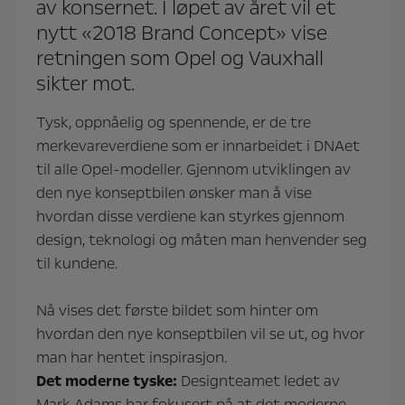
av konsernet. I løpet av året vil et
nytt «2018 Brand Concept» vise
retningen som Opel og Vauxhall
sikter mot.
Tysk, oppnåelig og spennende, er de tre
merkevareverdiene som er innarbeidet i DNAet
til alle Opel-modeller. Gjennom utviklingen av
den nye konseptbilen ønsker man å vise
hvordan disse verdiene kan styrkes gjennom
design, teknologi og måten man henvender seg
til kundene.
Nå vises det første bildet som hinter om
hvordan den nye konseptbilen vil se ut, og hvor
man har hentet inspirasjon.
Det moderne tyske:
Designteamet ledet av
Mark Adams har fokusert på at det moderne