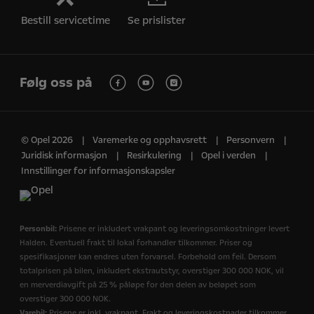
Bestill servicetime
Se prislister
Følg oss på
© Opel 2026
Varemerke og opphavsrett
Personvern
Juridisk informasjon
Resirkulering
Opel i verden
Innstillinger for informasjonskapsler
Personbil:
Prisene er inkludert vrakpant og leveringsomkostninger levert
Halden. Eventuell frakt til lokal forhandler tilkommer. Priser og
spesifikasjoner kan endres uten forvarsel. Forbehold om feil. Dersom
totalprisen på bilen, inkludert ekstrautstyr, overstiger 300 000 NOK, vil
en merverdiavgift på 25 % påløpe for den delen av beløpet som
overstiger 300 000 NOK.
Varebil:
Prisene er inkl. vrakpant. Frakt og leveringskostnader tilkommer.