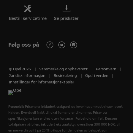
Bestill servicetime
Se prislister
Følg oss på
© Opel 2026
Varemerke og opphavsrett
Personvern
Juridisk informasjon
Resirkulering
Opel i verden
Innstillinger for informasjonskapsler
Personbil:
Prisene er inkludert vrakpant og leveringsomkostninger levert
Halden. Eventuell frakt til lokal forhandler tilkommer. Priser og
spesifikasjoner kan endres uten forvarsel. Forbehold om feil. Dersom
totalprisen på bilen, inkludert ekstrautstyr, overstiger 300 000 NOK, vil
en merverdiavgift på 25 % påløpe for den delen av beløpet som