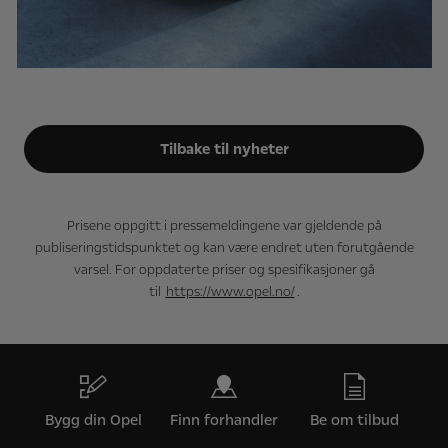
Tilbake til nyheter
Prisene oppgitt i pressemeldingene var gjeldende på
publiseringstidspunktet og kan være endret uten forutgående
varsel. For oppdaterte priser og spesifikasjoner gå
til
https://www.opel.no/
.
Bygg din Opel
Finn forhandler
Be om tilbud