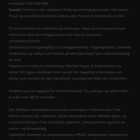
overstiger 300 000 NOK.
Varebil:
Prisene er inkl. vrakpant. Frakt og leveringskostnader tilkommer.
Priser og spesifikasjoner kan endres uten forvarsel. Forbehold om feil.
Vi tar forbehold om skrivefeil og endringer. Tekst og illustrasjoner kan
referere til eller vise tilleggsutstyr som ikke er inkludert i
standardversjonen.
Ekstrautstyr er tilgjengelig mot tilleggskostnad. Tilgjengelighet, tekniske
funksjoner og utstyr som leveres på våre kjøretøyer kan variere avhengig
av land.
Fargene som vises er omtrentlige faktiske farger. Vi forbeholder oss
retten til å gjøre endringer uten varsel. For nøyaktig informasjon om
utstyr som leveres på våre kjøretøyer, vennligst kontakt din forhandler.
Verdiene som er oppgitt for drivstofforbruk, CO₂-utslipp og rekkevidde,
er målt med WLTP-metoden.
Den faktiske rekkevidden kan avvike avhengig av faktorer som f.eks
bilens utstyrsnivå, nyttelast, antall passasjerer samt faktiske kjøre- og
bruksforhold som f.eks hastighet, kjørestil, utetemperatur og bruk av
varme- og klimaanlegg.
Ladetiden avhenger av ombordladerens effekt, ladekabelen, temperatur